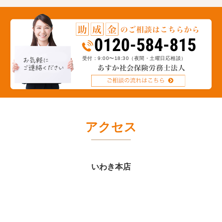
当法人は全国で社労士事務所約3
00社以上が加入するネットワー
クに所属しており、毎年新しく
なる助成金情報をいち早く収集
0120-584-815
し、貴社で使える助成金をご提
案します。実際に貴社でいくら
受付：9:00〜18:30
（夜間・土曜日応相談）
助成金が受給できるか無料で診
断できます。まずはお気軽に受
給額のシミュレーションをおこ
なってください。※診断結果
は、回答後、専門家から個別で
ご連絡を差し上げます。
アクセス
いわき本店