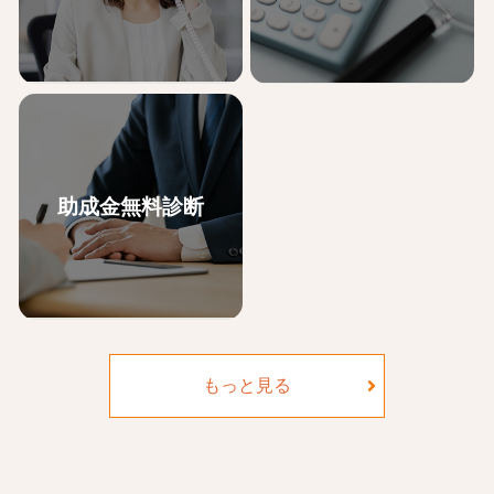
助成金無料診断
助成金申請には、申請書類の準
当法人の助成金申請サポート料
備だけでなく、要件を満たすた
金はこちらからご確認くださ
めに就業規則や雇用契約書の内
い。
容の改定など、自社で取り組む
には難しい部分も多くございま
もっと見る
す。
ここでは当法人が助成金申請を
サポートした際の申請の流れを
ご紹介します。