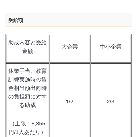
受給額
助成内容と受給
大企業
中小企業
金額
休業手当、教育
訓練実施時の賃
金相当額出向時
の負担額に対す
1/2
2/3
る助成
（上限：
8,355
円
/1
人あたり）