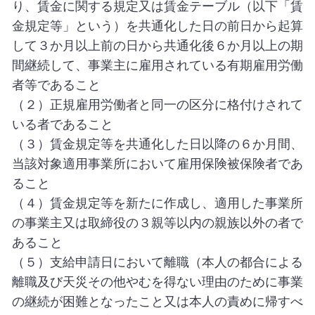
り、賃金に関する規定又は賃金テーブル（以下「賃
金規定等」という）を共通化した日の前日から起算
して３か月以上前の日から共通化後６か月以上の期
間継続して、事業主に雇用されている有期雇用労働
者等であること
（２）正規雇用労働者と同一の区分に格付けされて
いる者であること
（３）賃金規定等を共通化した日以降の６か月間、
当該対象適用事業所において雇用保険被保険者であ
ること
（４）賃金規定等を新たに作成し、適用した事業所
の事業主又は取締役の３親等以内の親族以外の者で
あること
（５）支給申請日において離職（本人の都合による
離職及び天災その他やむを得ない理由のために事業
の継続が困難となったこと又は本人の責めに帰すべ