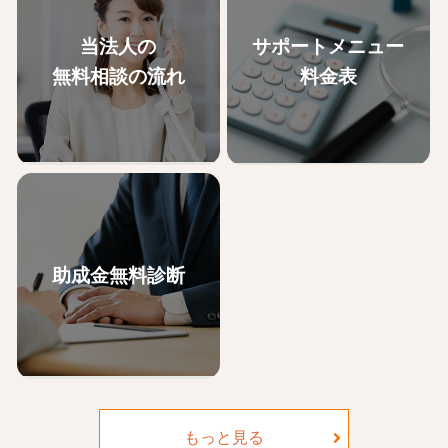
当法人の
サポートメニュー
無料相談の流れ
料金表
助成金無料診断
助成金申請には、申請書類の準
当法人の助成金申請サポート料
備だけでなく、要件を満たすた
金はこちらからご確認くださ
めに就業規則や雇用契約書の内
い。
容の改定など、自社で取り組む
には難しい部分も多くございま
もっと見る
す。