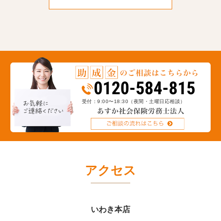
ここでは当法人が助成金申請を
サポートした際の申請の流れを
ご紹介します。
当法人は全国で社労士事務所約3
00社以上が加入するネットワー
クに所属しており、毎年新しく
なる助成金情報をいち早く収集
0120-584-815
し、貴社で使える助成金をご提
案します。実際に貴社でいくら
受付：9:00〜18:30
（夜間・土曜日応相談）
助成金が受給できるか無料で診
断できます。まずはお気軽に受
給額のシミュレーションをおこ
なってください。※診断結果
は、回答後、専門家から個別で
ご連絡を差し上げます。
アクセス
いわき本店